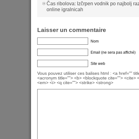
Čas ribolova: Izčrpen vodnik po najbolj razv
online igralnicah
Laisser un commentaire
Nom
Email (ne sera pas affiché)
Site web
Vous pouvez utiliser ces balises html : <a href="" titl
<acronym title=""> <b> <blockquote cite=""> <cite>
<em> <i> <q cite=""> <strike> <strong>