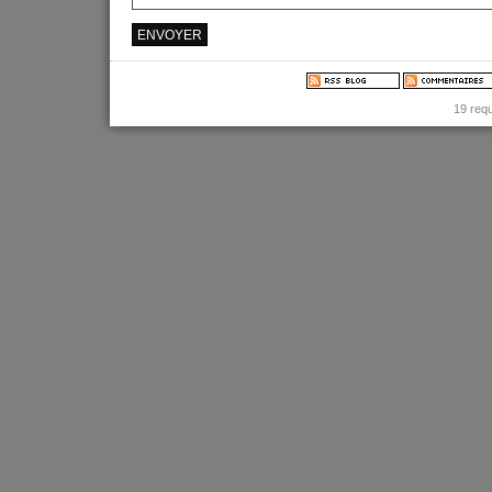
19 req